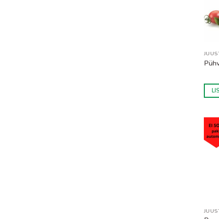
JUUS
Pühv
LI
JUUS