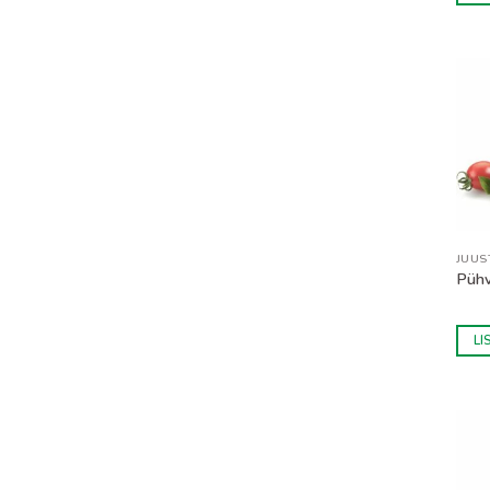
• Pa
lõig
üldi
hoid
info
JUUS
Pühv
LI