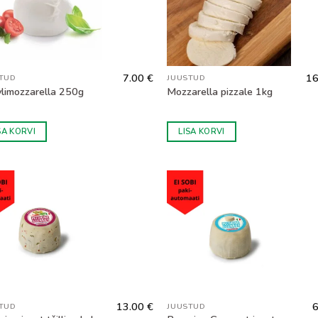
7.00
€
16
TUD
JUUSTUD
limozzarella 250g
Mozzarella pizzale 1kg
SA KORVI
LISA KORVI
13.00
€
TUD
JUUSTUD