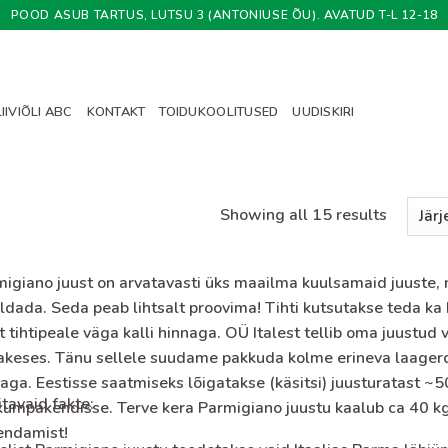
POOD ASUB TARTUS, LUTSU 3 (ANTONIUSE ÕU). AVATUD T-L 12-18
IIVIÕLI ABC
KONTAKT
TOIDUKOOLITUSED
UUDISKIRI
Showing all 15 results
igiano juust on arvatavasti üks maailma kuulsamaid juuste, m
eldada. Seda peab lihtsalt proovima! Tihti kutsutakse teda ka
t tihtipeale väga kalli hinnaga. OÜ Italest tellib oma juustud
akeses. Tänu sellele suudame pakkuda kolme erineva laager
aga. Eestisse saatmiseks lõigatakse (käsitsi) juusturatast 
tavaid fakte:
umpakendisse. Terve kera Parmigiano juustu kaalub ca 40 kg
endamist!