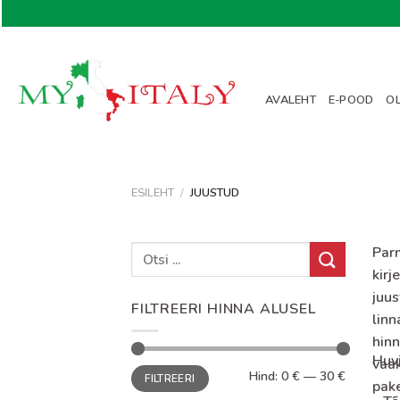
Skip
to
content
AVALEHT
E-POOD
OL
ESILEHT
/
JUUSTUD
Parm
kirj
juus
FILTREERI HINNA ALUSEL
linn
hinn
Huvi
vaak
Minimaalne
Maksimaalne
Hind:
0 €
—
30 €
FILTREERI
hind
hind
pak