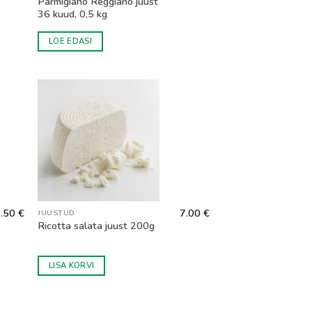
Parmigiano Reggiano juust
36 kuud, 0,5 kg
LOE EDASI
.50
€
7.00
€
JUUSTUD
Ricotta salata juust 200g
LISA KORVI