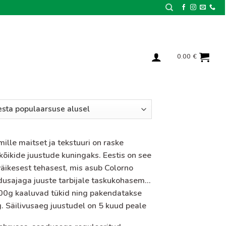
0.00
€
ille maitset ja tekstuuri on raske
 kõikide juustude kuningaks. Eestis on see
 väikesest tehasest, mis asub Colorno
dusajaga juuste tarbijale taskukohasema
~500g kaaluvad tükid ning pakendatakse
. Säilivusaeg juustudel on 5 kuud peale