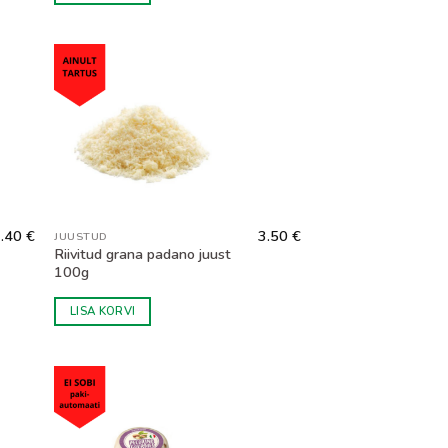
rmigiano juustunugasid. Juustul
uust kaheks tükiks. Parmigiano juustu
kese noaga. Riivitult on soovitav juustu
mmi, siis soovitame kirjutada
latsiooniga tükid.
2.40
€
3.50
€
JUUSTUD
Riivitud grana padano juust
100g
LISA KORVI