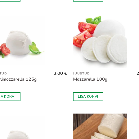
rmigiano juust tehakse tükkideks kasutades spetsiaalseid Pa
atakse katki pealispind ning kergelt noaga aidates puruneb j
selt ei lõigata noaga vaid murendatakse tükke spetsiaalse väi
a sügavkülmas. Kui Te soovite tellida rohkem kui pool kilogra
@myitaly.ee ning saadame Teile soovitud kaalu- ja hinnakalku
3.00
€
TUD
JUUSTUD
limozzarella 125g
Mozzarella 100g
SA KORVI
LISA KORVI