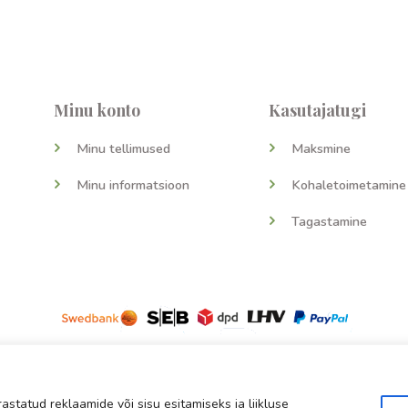
Minu konto
Kasutajatugi
Minu tellimused
Maksmine
Minu informatsioon
Kohaletoimetamine
Tagastamine
Kõik õigused kaitstud © 2026 Myitaly OÜ
statud reklaamide või sisu esitamiseks ja liikluse