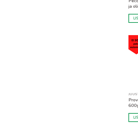
Pecor
ja o
LI
JUUS
Prov
600
LI