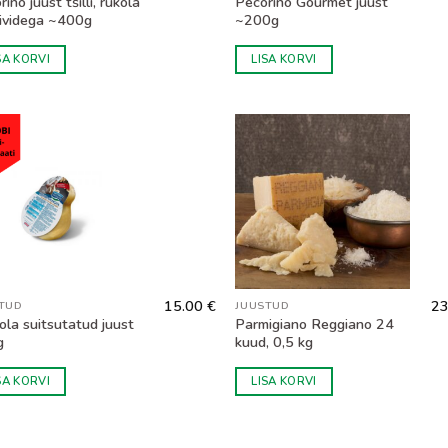
ino juust tšilli, rukola
Pecorino Gourmet juust
liividega ~400g
~200g
SA KORVI
LISA KORVI
15.00
€
23
TUD
JUUSTUD
ola suitsutatud juust
Parmigiano Reggiano 24
g
kuud, 0,5 kg
SA KORVI
LISA KORVI