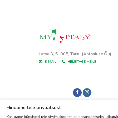
Lutsu 3, 51005, Tartu (Antoniuse Õu)
E-MAIL
HELISTAGE MEILE
Hindame teie privaatsust
Kasutame küpsiseid teie sirvimiskogemuse parandamiseks, isikupära